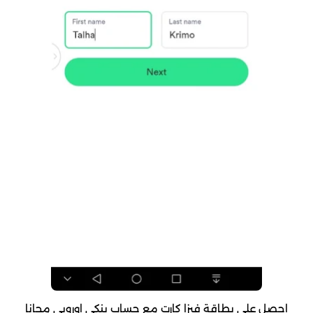
احصل على بطاقة فيزا كارت مع حساب بنكي اوروبي مجانا