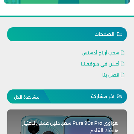
الصفحات
سحب أرباح أدسنس
أعـلـن في مـوقعـنـا
اتصل بنا
آخر مشاركة
مشاهدة الكل
هواوي Pura 90s Pro سعر: دليل عملي لاختيار
هاتفك القادم